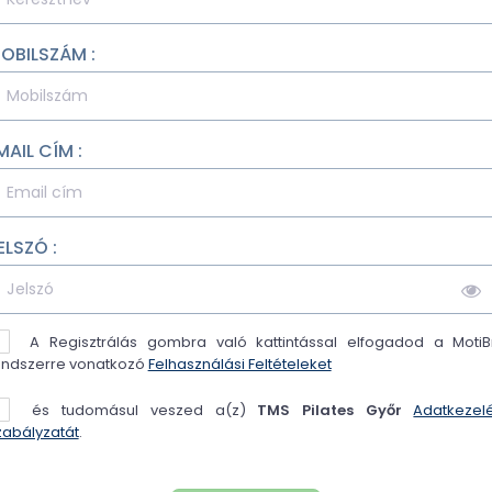
OBILSZÁM :
MAIL CÍM :
ELSZÓ :
A Regisztrálás gombra való kattintással elfogadod a MotiB
endszerre vonatkozó
Felhasználási Feltételeket
és tudomásul veszed a(z)
TMS Pilates Győr
Adatkezelé
zabályzatát
.