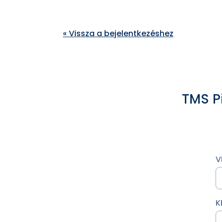
« Vissza a bejelentkezéshez
TMS Pi
V
K