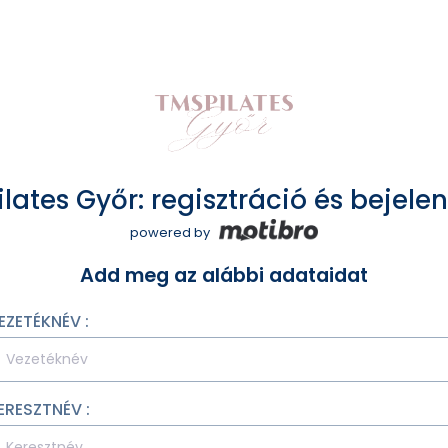
lates Győr: regisztráció és bejele
powered by
Add meg az alábbi adataidat
EZETÉKNÉV :
ERESZTNÉV :